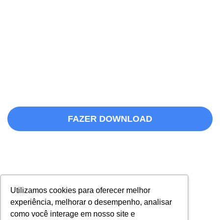
O Taskscore está revolucionando a
gestão de escritórios de advocacia em
todo Brasil!
Evite a improdutividade e o desperdício
de tempo em tarefas que podem ser
delegadas.
FAZER DOWNLOAD
Utilizamos cookies para oferecer melhor
experiência, melhorar o desempenho, analisar
como você interage em nosso site e