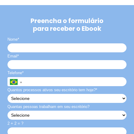
Preencha o formulário
para receber o Ebook
Nome*
Email*
Telefone*
Quantos processos ativos seu escritório tem hoje?*
Quantas pessoas trabalham em seu escritório?
2 + 2 = ?